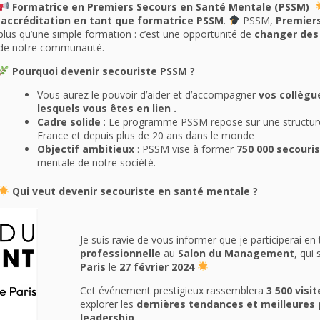
Formatrice en Premiers Secours en Santé Mentale (PSSM)
accréditation en tant que formatrice PSSM
.
PSSM,
Premiers
plus qu’une simple formation : c’est une opportunité de
changer des
de notre communauté.
Pourquoi devenir secouriste PSSM ?
Vous aurez le pouvoir d’aider et d’accompagner
vos collègu
lesquels vous êtes en lien .
Cadre solide
: Le programme PSSM repose sur une structure
France et depuis plus de 20 ans dans le monde
Objectif ambitieux
: PSSM vise à former
750 000 secouris
mentale de notre société.
Qui veut devenir secouriste en santé mentale ?
Je suis ravie de vous informer que je participerai en
professionnelle
au
Salon du Management
, qui
Paris
le
27 février 2024
Cet événement prestigieux rassemblera
3 500 visi
explorer les
dernières tendances et meilleures 
leadership.